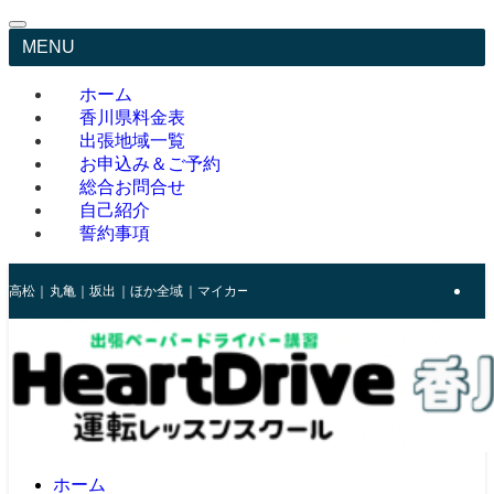
MENU
ホーム
香川県料金表
出張地域一覧
お申込み＆ご予約
総合お問合せ
自己紹介
誓約事項
高松｜丸亀｜坂出｜ほか全域｜マイカーでのレッスンを優しくサポート
ホーム