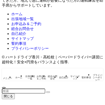
てきた方、地元で急に運転が必要になった方の運転練習を助
手席からサポートしています。
ホーム
出張地域一覧
お申込み＆ご予約
総合お問合せ
自己紹介
サイトマップ
誓約事項
プライバシーポリシー
©
ハートドライブ香川・高松校｜ペーパードライバー講習に
超特化！安全×円滑をバランスよく指導.
プライバ
出張地域
お申込み
総合お問
サイトマ
ホーム
自己紹介
誓約事項
シーポリ
メニュー
一覧
＆ご予約
合せ
ップ
シー
閉じる