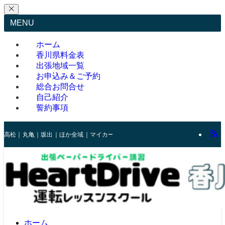
MENU
ホーム
香川県料金表
出張地域一覧
お申込み＆ご予約
総合お問合せ
自己紹介
誓約事項
高松｜丸亀｜坂出｜ほか全域｜マイカーでのレッスンを優しくサポート
ホーム